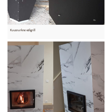
Kuusnurkne väligrill