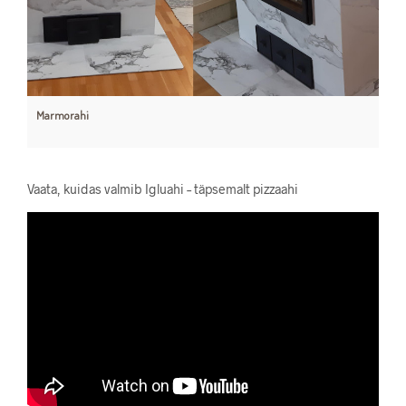
Marmorahi
Vaata, kuidas valmib Igluahi – täpsemalt pizzaahi