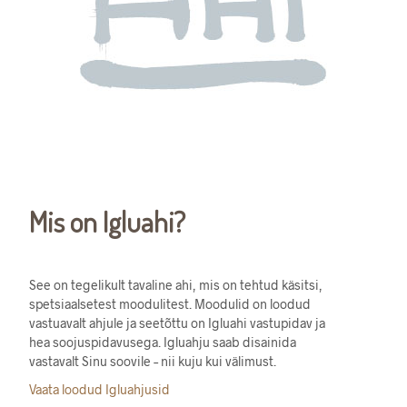
Mis on Igluahi?
See on tegelikult tavaline ahi, mis on tehtud käsitsi,
spetsiaalsetest moodulitest. Moodulid on loodud
vastuavalt ahjule ja seetõttu on Igluahi vastupidav ja
hea soojuspidavusega. Igluahju saab disainida
vastavalt Sinu soovile – nii kuju kui välimust.
Vaata loodud Igluahjusid