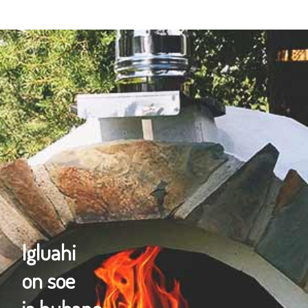
Igluahi
on soe