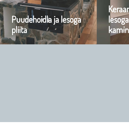
Keraam
Puudehoidla ja lesoga
lesog
pliita
kamin