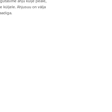
igutasime ahju külje peale,
e küljele. Ahjusuu on välja
aadiga.