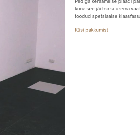
Pildiga keraamilise plaadi pa
kuna see jäi toa suurema vaat
toodud spetsiaalse klaasfass
Küsi pakkumist