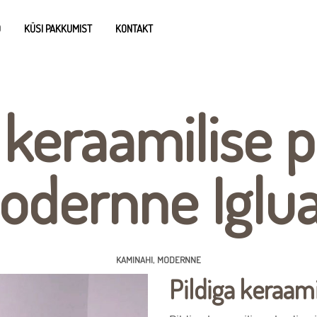
D
KÜSI PAKKUMIST
KONTAKT
 keraamilise 
odernne Iglua
,
KAMINAHI
MODERNNE
Pildiga keraami